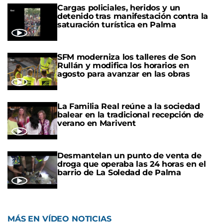
Cargas policiales, heridos y un
detenido tras manifestación contra la
saturación turística en Palma
SFM moderniza los talleres de Son
Rullán y modifica los horarios en
agosto para avanzar en las obras
La Familia Real reúne a la sociedad
balear en la tradicional recepción de
verano en Marivent
Desmantelan un punto de venta de
droga que operaba las 24 horas en el
barrio de La Soledad de Palma
MÁS EN VÍDEO NOTICIAS