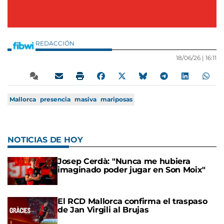
REDACCIÓN
18/06/26 |
16:11
Mallorca
presencia
masiva
mariposas
NOTICIAS DE HOY
Josep Cerdà: "Nunca me hubiera
imaginado poder jugar en Son Moix"
El RCD Mallorca confirma el traspaso
de Jan Virgili al Brujas