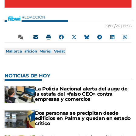
REDACCIÓN
19/06/26 |
17:56
Mallorca
afición
Muriqi
Vedat
NOTICIAS DE HOY
La Policía Nacional alerta del auge de
la estafa del «falso CEO» contra
empresas y comercios
Dos personas se precipitan desde
edificios en Palma y quedan en estado
crítico