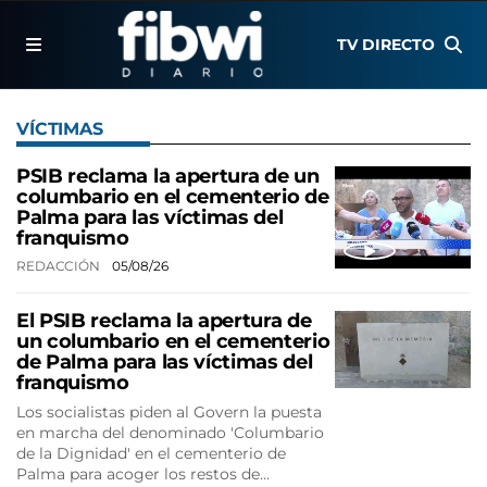
TV DIRECTO
VÍCTIMAS
PSIB reclama la apertura de un
columbario en el cementerio de
Palma para las víctimas del
franquismo
REDACCIÓN
05/08/26
El PSIB reclama la apertura de
un columbario en el cementerio
de Palma para las víctimas del
franquismo
Los socialistas piden al Govern la puesta
en marcha del denominado 'Columbario
de la Dignidad' en el cementerio de
Palma para acoger los restos de…