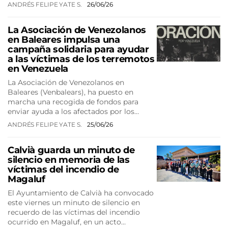
ANDRÉS FELIPE YATE S.
26/06/26
La Asociación de Venezolanos
en Baleares impulsa una
campaña solidaria para ayudar
a las víctimas de los terremotos
en Venezuela
La Asociación de Venezolanos en
Baleares (Venbalears), ha puesto en
marcha una recogida de fondos para
enviar ayuda a los afectados por los…
ANDRÉS FELIPE YATE S.
25/06/26
Calvià guarda un minuto de
silencio en memoria de las
víctimas del incendio de
Magaluf
El Ayuntamiento de Calvià ha convocado
este viernes un minuto de silencio en
recuerdo de las víctimas del incendio
ocurrido en Magaluf, en un acto…