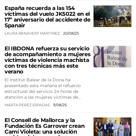
España recuerda a las 154
víctimas del vuelo JK5022 en el
17º aniversario del accidente de
Spanair
LAURA BENAVENT MARTINEZ
20/08/25
El IBDONA refuerza su servicio
de acompañamiento a mujeres
víctimas de violencia machista
con tres técnicas más este
verano
El Institut Balear de la Dona ha
presentado esta mañana el refuerzo
estructural del servicio 24 horas de
atención a las mujeres víctimas de…
MARTA PEREZ ESPADAS
11/08/25
El Consell de Mallorca y la
Fundación Es Garrover crean
Camí Violeta: una solución