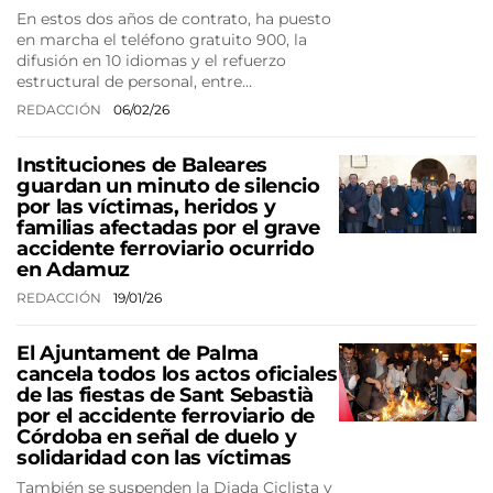
En estos dos años de contrato, ha puesto
en marcha el teléfono gratuito 900, la
difusión en 10 idiomas y el refuerzo
estructural de personal, entre…
REDACCIÓN
06/02/26
Instituciones de Baleares
guardan un minuto de silencio
por las víctimas, heridos y
familias afectadas por el grave
accidente ferroviario ocurrido
en Adamuz
REDACCIÓN
19/01/26
El Ajuntament de Palma
cancela todos los actos oficiales
de las fiestas de Sant Sebastià
por el accidente ferroviario de
Córdoba en señal de duelo y
solidaridad con las víctimas
También se suspenden la Diada Ciclista y