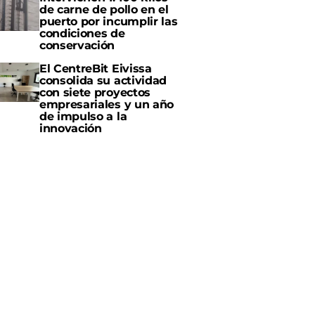
de carne de pollo en el
puerto por incumplir las
condiciones de
conservación
El CentreBit Eivissa
consolida su actividad
con siete proyectos
empresariales y un año
de impulso a la
innovación