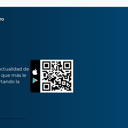
TO
actualidad de
s que más le
rtando la