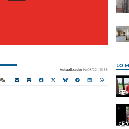
LO M
Actualizado:
14/03/22 |
13:55