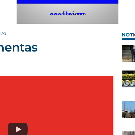
IAS
NOTI
mentas