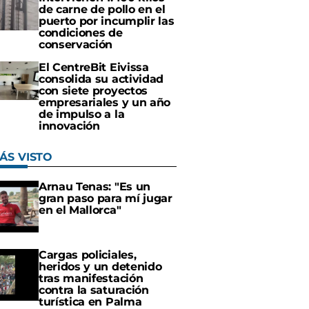
de carne de pollo en el
puerto por incumplir las
condiciones de
conservación
El CentreBit Eivissa
consolida su actividad
con siete proyectos
empresariales y un año
de impulso a la
innovación
ÁS VISTO
Arnau Tenas: "Es un
gran paso para mí jugar
en el Mallorca"
Cargas policiales,
heridos y un detenido
tras manifestación
contra la saturación
turística en Palma