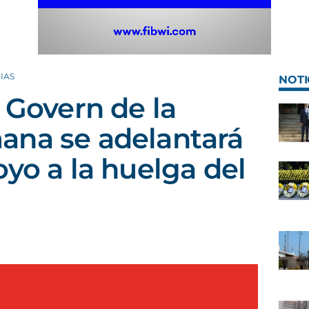
IAS
NOTI
 Govern de la
ana se adelantará
oyo a la huelga del