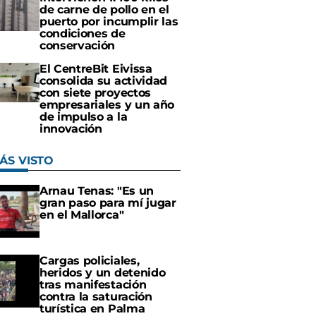
de carne de pollo en el
puerto por incumplir las
condiciones de
conservación
El CentreBit Eivissa
consolida su actividad
con siete proyectos
empresariales y un año
de impulso a la
innovación
ÁS VISTO
Arnau Tenas: "Es un
gran paso para mí jugar
en el Mallorca"
Cargas policiales,
heridos y un detenido
tras manifestación
contra la saturación
turística en Palma