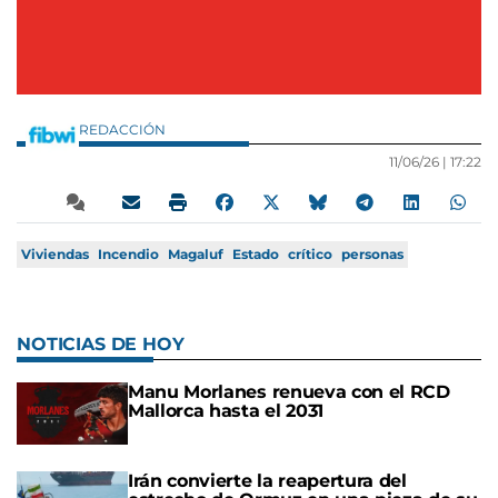
REDACCIÓN
11/06/26 |
17:22
Viviendas
Incendio
Magaluf
Estado
crítico
personas
NOTICIAS DE HOY
Manu Morlanes renueva con el RCD
Mallorca hasta el 2031
Irán convierte la reapertura del