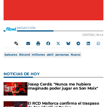
REDACCIÓN
01/07/26 |
16:44
baleares
Récord
millones
abril
personas
Nuevo
NOTICIAS DE HOY
Josep Cerdà: "Nunca me hubiera
imaginado poder jugar en Son Moix"
El RCD Mallorca confirma el traspaso