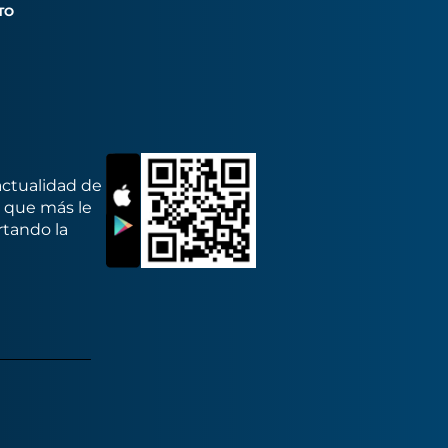
TO
actualidad de
s que más le
rtando la