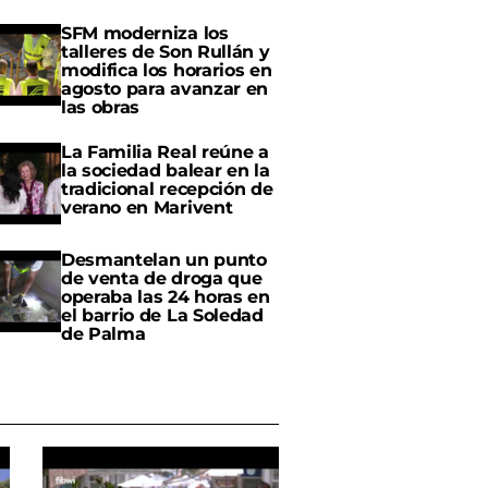
SFM moderniza los
talleres de Son Rullán y
modifica los horarios en
agosto para avanzar en
las obras
La Familia Real reúne a
la sociedad balear en la
tradicional recepción de
verano en Marivent
Desmantelan un punto
de venta de droga que
operaba las 24 horas en
el barrio de La Soledad
de Palma