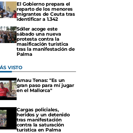
El Gobierno prepara el
reparto de los menores
migrantes de Ceuta tras
identificar a 1.342
Sóller acoge este
sábado una nueva
protesta contra la
masificación turística
tras la manifestación de
Palma
ÁS VISTO
Arnau Tenas: "Es un
gran paso para mí jugar
en el Mallorca"
Cargas policiales,
heridos y un detenido
tras manifestación
contra la saturación
turística en Palma