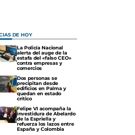
CIAS DE HOY
La Policía Nacional
alerta del auge de la
estafa del «falso CEO»
contra empresas y
comercios
Dos personas se
precipitan desde
edificios en Palma y
quedan en estado
crítico
Felipe VI acompaña la
investidura de Abelardo
de la Espriella y
refuerza los lazos entre
España y Colombia