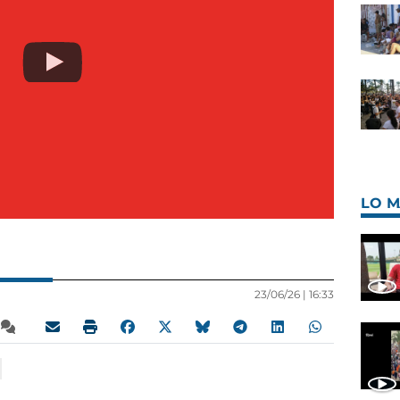
LO M
23/06/26 |
16:33