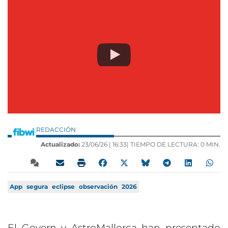
REDACCIÓN
Actualizado:
23/06/26 |
16:33
| TIEMPO DE LECTURA: 0 MIN.
App
segura
eclipse
observación
2026
El Govern y AstroMallorca han presentado