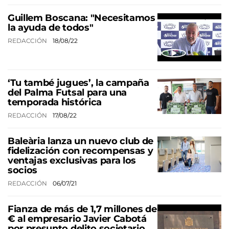
Guillem Boscana: "Necesitamos
la ayuda de todos"
REDACCIÓN
18/08/22
‘Tu també jugues’, la campaña
del Palma Futsal para una
temporada histórica
REDACCIÓN
17/08/22
Baleària lanza un nuevo club de
fidelización con recompensas y
ventajas exclusivas para los
socios
REDACCIÓN
06/07/21
Fianza de más de 1,7 millones de
€ al empresario Javier Cabotá
por presunto delito societario