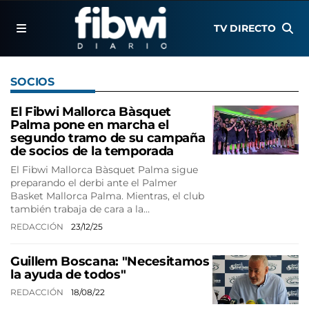
TV DIRECTO
SOCIOS
El Fibwi Mallorca Bàsquet
Palma pone en marcha el
segundo tramo de su campaña
de socios de la temporada
El Fibwi Mallorca Bàsquet Palma sigue
preparando el derbi ante el Palmer
Basket Mallorca Palma. Mientras, el club
también trabaja de cara a la…
REDACCIÓN
23/12/25
Guillem Boscana: "Necesitamos
la ayuda de todos"
REDACCIÓN
18/08/22