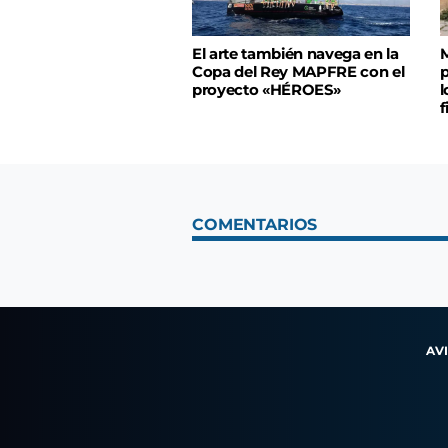
El arte también navega en la
M
Copa del Rey MAPFRE con el
p
proyecto «HÉROES»
l
f
COMENTARIOS
AV