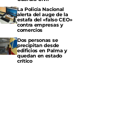
La Policía Nacional
alerta del auge de la
estafa del «falso CEO»
contra empresas y
comercios
Dos personas se
precipitan desde
edificios en Palma y
quedan en estado
crítico