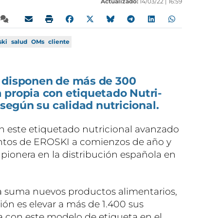
Actualizado:
14/03/22 |
16:59
ski
salud
OMs
cliente
 disponen de más de 300
 propia con etiquetado Nutri-
 según su calidad nutricional.
on este etiquetado nutricional avanzado
entos de EROSKI a comienzos de año y
 pionera en la distribución española en
a suma nuevos productos alimentarios,
isión es elevar a más de 1.400 sus
a con este modelo de etiqueta en el