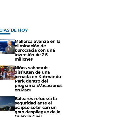
CIAS DE HOY
Mallorca avanza en la
eliminación de
burocracia con una
inversión de 2,5
millones
Niños saharauis
disfrutan de una
jornada en Katmandu
Park dentro del
programa «Vacaciones
en Paz»
Baleares refuerza la
seguridad ante el
eclipse solar con un
gran despliegue de la
Guardia Civil