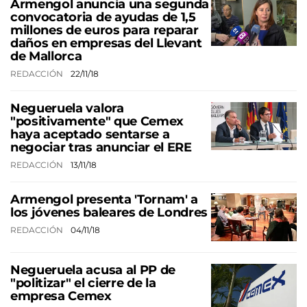
Armengol anuncia una segunda
convocatoria de ayudas de 1,5
millones de euros para reparar
daños en empresas del Llevant
de Mallorca
REDACCIÓN
22/11/18
Negueruela valora
"positivamente" que Cemex
haya aceptado sentarse a
negociar tras anunciar el ERE
REDACCIÓN
13/11/18
Armengol presenta 'Tornam' a
los jóvenes baleares de Londres
REDACCIÓN
04/11/18
Negueruela acusa al PP de
"politizar" el cierre de la
empresa Cemex