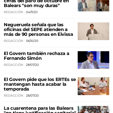
cifras del paro de octubre en
Balears "son muy duras"
REDACCIÓN
04/11/20
Negueruela señala que las
oficinas del SEPE atienden a
más de 90 personas en Eivissa
REDACCIÓN
06/10/20
El Govern también rechaza a
Fernando Simón
REDACCIÓN
28/07/20
El Govern pide que los ERTEs se
mantengan hasta acabar la
temporada
REDACCIÓN
28/07/20
La cuarentena para las Balears