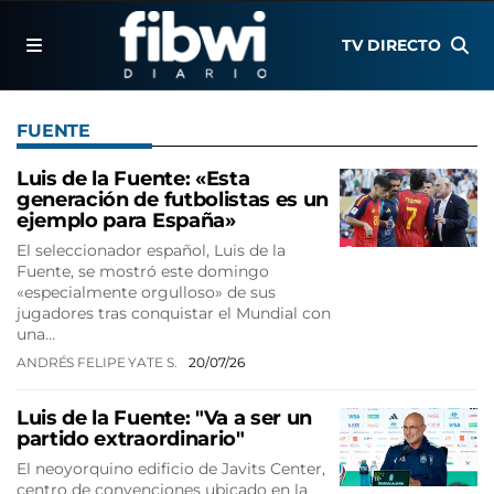
TV DIRECTO
FUENTE
Luis de la Fuente: «Esta
generación de futbolistas es un
ejemplo para España»
El seleccionador español, Luis de la
Fuente, se mostró este domingo
«especialmente orgulloso» de sus
jugadores tras conquistar el Mundial con
una…
ANDRÉS FELIPE YATE S.
20/07/26
Luis de la Fuente: "Va a ser un
partido extraordinario"
El neoyorquino edificio de Javits Center,
centro de convenciones ubicado en la