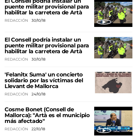
El Consell podría instalar un
puente militar provisional para
habilitar la carretera de Artà
REDACCIÓN
30/10/18
El Consell podría instalar un
puente militar provisional para
habilitar la carretera de Artà
REDACCIÓN
30/10/18
'Felanitx Suma' un concierto
solidario por las víctimas del
Llevant de Mallorca
REDACCIÓN
24/10/18
Cosme Bonet (Consell de
Mallorca): "Artà es el municipio
más afectado"
REDACCIÓN
22/10/18