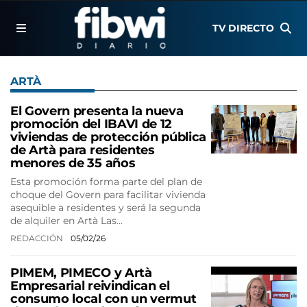
TV DIRECTO
ARTÀ
El Govern presenta la nueva
promoción del IBAVI de 12
viviendas de protección pública
de Artà para residentes
menores de 35 años
Esta promoción forma parte del plan de
choque del Govern para facilitar vivienda
asequible a residentes y será la segunda
de alquiler en Artà Las…
REDACCIÓN
05/02/26
PIMEM, PIMECO y Artà
Empresarial reivindican el
consumo local con un vermut