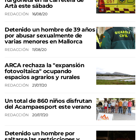
furgoneta en la carretera de
Artà este sábado
REDACCIÓN
16/08/20
Detenido un hombre de 39 años
por abusar sexualmente de
varias menores en Mallorca
REDACCIÓN
11/08/20
ARCA rechaza la "expansión
fotovoltaica" ocupando
espacios agrarios y rurales
REDACCIÓN
21/07/20
Un total de 860 niños disfrutan
del Acampaesport este verano
REDACCIÓN
20/07/20
Detenido un hombre por
saltarse las restricciones y