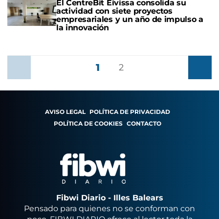
El CentreBit Eivissa consolida su
actividad con siete proyectos
empresariales y un año de impulso a
la innovación
1
Anterior
2
Siguient
AVISO LEGAL
POLÍTICA DE PRIVACIDAD
POLÍTICA DE COOKIES
CONTACTO
Fibwi Diario - Illes Balears
Pensado para quienes no se conforman con