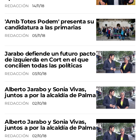
REDACCIÓN
14/11/18
'Amb Totes Podem' presenta su
candidatura a las primarias
REDACCIÓN
05/11/18
Jarabo defiende un futuro pacto
de izquierda en Cort en el que
concilien todas las políticas
REDACCIÓN
03/10/18
Alberto Jarabo y Sonia Vivas,
juntos a por la alcaldía de Palma
REDACCIÓN
02/10/18
Alberto Jarabo y Sonia Vivas,
juntos a por la alcaldía de Palma
REDACCIÓN
02/10/18