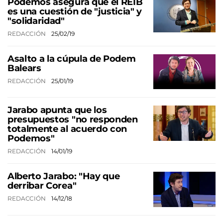
Podemos asegura que el REIB
es una cuestión de "justicia" y
"solidaridad"
REDACCIÓN
25/02/19
Asalto a la cúpula de Podem
Balears
REDACCIÓN
25/01/19
Jarabo apunta que los
presupuestos "no responden
totalmente al acuerdo con
Podemos"
REDACCIÓN
14/01/19
Alberto Jarabo: "Hay que
derribar Corea"
REDACCIÓN
14/12/18