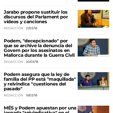
Jarabo propone sustituir los
discursos del Parlament por
vídeos y canciones
REDACCIÓN
21/03/18
Podem, "decepcionado" por
que se archive la denuncia del
Govern por los asesinatos en
Mallorca durante la Guerra Civil
REDACCIÓN
20/03/18
Podem asegura que la ley de
familia del PP está "maquillada"
y reivindica "cuestiones del
pasado"
REDACCIÓN
19/03/18
MÉS y Podem apuestan por una
jornada "reivindicativa" en el