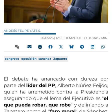
ANDRÉS FELIPE YATE S.
20/05/26 |
12:01
| TIEMPO DE LECTURA: 2 MIN.
congreso
oposición
sanchez
Zapatero
El debate ha arrancado con dureza por
parte del
líder del PP
, Alberto Núñez Feijóo,
quien ha arremetido contra la Presidencia
asegurando que el lema del Ejecutivo es "
el
que pueda robar, que robe
" y definiendo a
Zapatero como el "
faro moral
" de Sánchez.