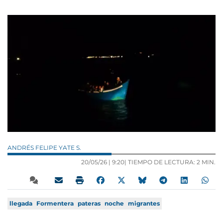
ANDRÉS FELIPE YATE S.
20/05/26 |
9:20
| TIEMPO DE LECTURA: 2 MIN.
llegada
Formentera
pateras
noche
migrantes