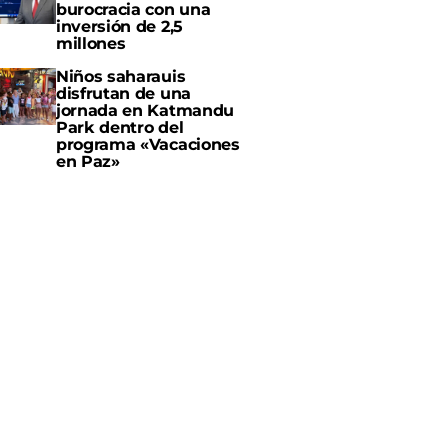
burocracia con una
inversión de 2,5
millones
Niños saharauis
disfrutan de una
jornada en Katmandu
Park dentro del
programa «Vacaciones
en Paz»