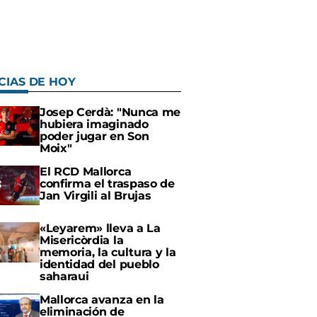
CIAS DE HOY
Josep Cerdà: "Nunca me
hubiera imaginado
poder jugar en Son
Moix"
El RCD Mallorca
confirma el traspaso de
Jan Virgili al Brujas
«Leyarem» lleva a La
Misericòrdia la
memoria, la cultura y la
identidad del pueblo
saharaui
Mallorca avanza en la
eliminación de