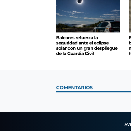
Baleares refuerza la
B
seguridad ante el eclipse
b
solar con un gran despliegue
m
de la Guardia Civil
h
COMENTARIOS
AV