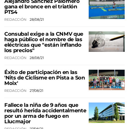
Alejandro Sánchez Palomero
gana el bronce en el triatlón
PTS4
REDACCIÓN
28/08/21
Consubal exige a la CNMV que
haga público el nombre de las
eléctricas que "están inflando
los precios"
REDACCIÓN
28/08/21
Éxito de participación en las
'Nits de Ciclisme en Pista a Son
Moix'
REDACCIÓN
27/08/21
Fallece la niña de 9 años que
resultó herida accidentalmente
por un arma de fuego en
Llucmajor
REDACCIÓN
27/08/21