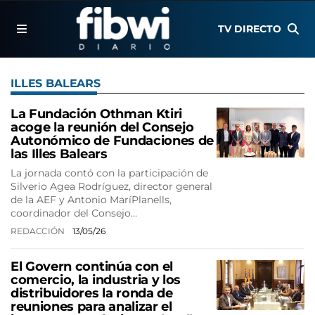
TV DIRECTO
ILLES BALEARS
La Fundación Othman Ktiri
acoge la reunión del Consejo
Autonómico de Fundaciones de
las Illes Balears
La jornada contó con la participación de
Silverio Agea Rodríguez, director general
de la AEF y Antonio MaríPlanells,
coordinador del Consejo…
REDACCIÓN
13/05/26
El Govern continúa con el
comercio, la industria y los
distribuidores la ronda de
reuniones para analizar el