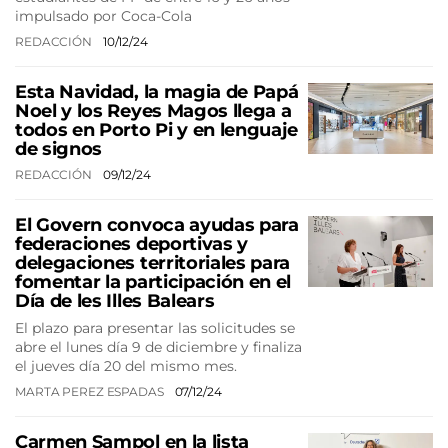
impulsado por Coca-Cola
REDACCIÓN
10/12/24
Esta Navidad, la magia de Papá
Noel y los Reyes Magos llega a
todos en Porto Pi y en lenguaje
de signos
REDACCIÓN
09/12/24
El Govern convoca ayudas para
federaciones deportivas y
delegaciones territoriales para
fomentar la participación en el
Día de les Illes Balears
El plazo para presentar las solicitudes se
abre el lunes día 9 de diciembre y finaliza
el jueves día 20 del mismo mes.
MARTA PEREZ ESPADAS
07/12/24
Carmen Sampol en la lista