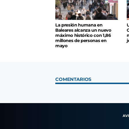
La presión humana en
U
Baleares alcanza un nuevo
C
máximo histórico con 1,86
m
millones de personas en
j
mayo
COMENTARIOS
AV