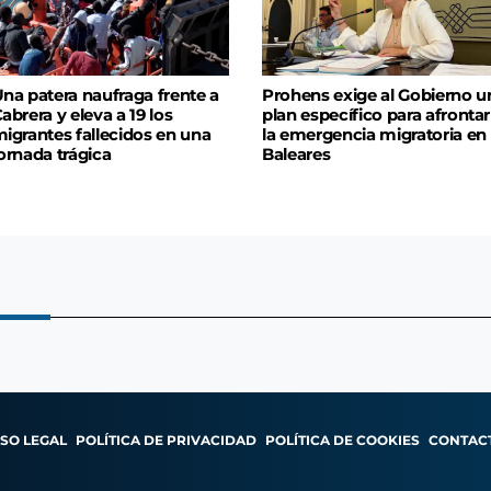
na patera naufraga frente a
Prohens exige al Gobierno u
abrera y eleva a 19 los
plan específico para afrontar
igrantes fallecidos en una
la emergencia migratoria en
ornada trágica
Baleares
ISO LEGAL
POLÍTICA DE PRIVACIDAD
POLÍTICA DE COOKIES
CONTAC