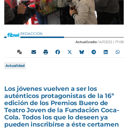
REDACCIÓN
Actualizado:
14/03/22 |
17:08
Actualidad
Los jóvenes vuelven a ser los
auténticos protagonistas de la 16ª
edición de los Premios Buero de
Teatro Joven de la Fundación Coca-
Cola. Todos los que lo deseen ya
pueden inscribirse a éste certamen