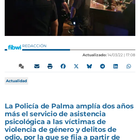
REDACCIÓN
Actualizado:
14/03/22 |
17:08
Actualidad
La Policía de Palma amplía dos años
más el servicio de asistencia
psicológica a las víctimas de
violencia de género y delitos de
odio, por la que se fija a partir de