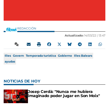
REDACCIÓN
Actualizado:
14/03/22 |
13:47
Illes
Govern
Temporada turística
Gobierno
Illes Balears
ayudas
NOTICIAS DE HOY
Josep Cerdà: "Nunca me hubiera
imaginado poder jugar en Son Moix"