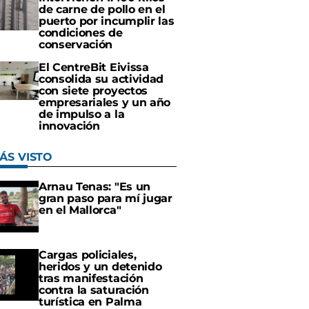
de carne de pollo en el
puerto por incumplir las
condiciones de
conservación
El CentreBit Eivissa
consolida su actividad
con siete proyectos
empresariales y un año
de impulso a la
innovación
ÁS VISTO
Arnau Tenas: "Es un
gran paso para mí jugar
en el Mallorca"
Cargas policiales,
heridos y un detenido
tras manifestación
contra la saturación
turística en Palma