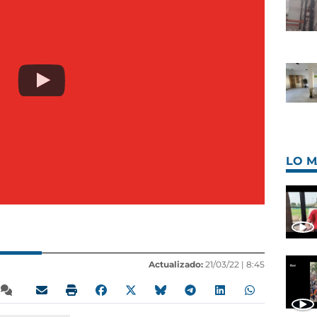
LO M
Actualizado:
21/03/22 |
8:45