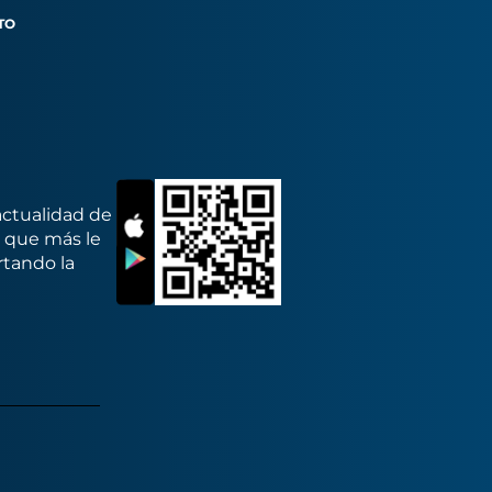
TO
actualidad de
s que más le
rtando la