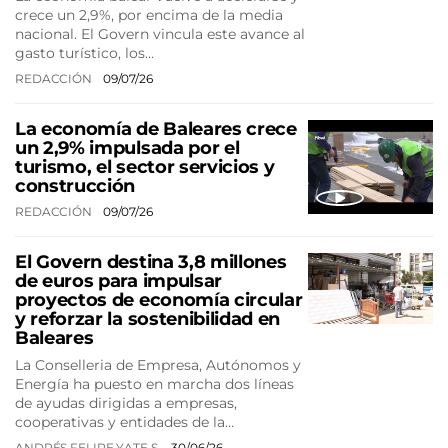
crece un 2,9%, por encima de la media
nacional. El Govern vincula este avance al
gasto turístico, los…
REDACCIÓN
09/07/26
La economía de Baleares crece
un 2,9% impulsada por el
turismo, el sector servicios y
construcción
REDACCIÓN
09/07/26
El Govern destina 3,8 millones
de euros para impulsar
proyectos de economía circular
y reforzar la sostenibilidad en
Baleares
La Conselleria de Empresa, Autónomos y
Energía ha puesto en marcha dos líneas
de ayudas dirigidas a empresas,
cooperativas y entidades de la…
ANDRÉS FELIPE YATE S.
30/06/26