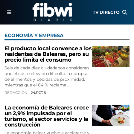
TV DIRECTO
ECONOMÍA Y EMPRESA
El producto local convence a los
residentes de Baleares, pero su
precio limita el consumo
Seis de cada diez ciudadanos consideran
que el coste elevado dificulta la compra
de alimentos y bebidas de proximidad,
mientras que el 64 % reclama…
REDACCIÓN
24/07/26
La economía de Baleares crece
un 2,9% impulsada por el
turismo, el sector servicios y la
construcción
La economía balear vuelve a acelerarse y