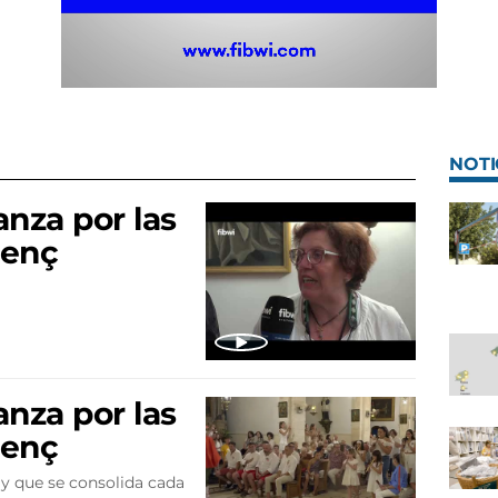
NOTI
anza por las
renç
anza por las
renç
 y que se consolida cada