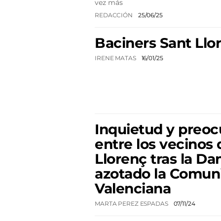
vez más
REDACCIÓN
25/06/25
Baciners Sant Llor
IRENE MATAS
16/01/25
Inquietud y preo
entre los vecinos 
Llorenç tras la Da
azotado la Comun
Valenciana
MARTA PEREZ ESPADAS
07/11/24