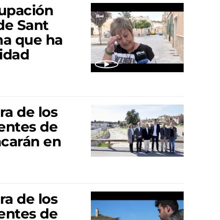
cupación
de Sant
na que ha
idad
ra de los
rentes de
ncarán en
ra de los
rentes de