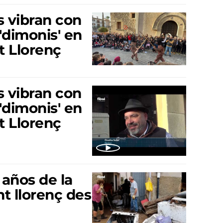
 vibran con
 'dimonis' en
t Llorenç
 vibran con
 'dimonis' en
t Llorenç
años de la
nt llorenç des