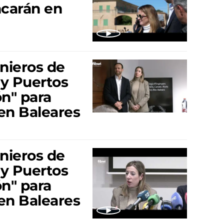
ncarán en
enieros de
 y Puertos
ón" para
en Baleares
enieros de
 y Puertos
ón" para
en Baleares