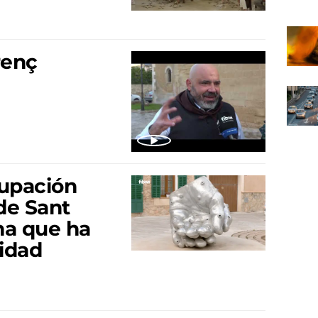
enç
cupación
de Sant
na que ha
idad