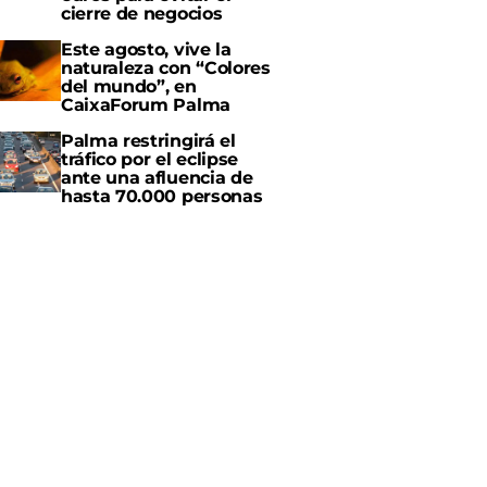
cierre de negocios
Este agosto, vive la
naturaleza con “Colores
del mundo”, en
CaixaForum Palma
Palma restringirá el
tráfico por el eclipse
ante una afluencia de
hasta 70.000 personas