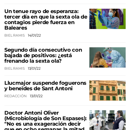
Un tenue rayo de esperanza:
tercer día en que la sexta ola de
contagios pierde fuerza en
Baleares
BIEL RAMIS
14/01/22
Segundo día consecutivo con
bajada de positivos: ¿está
frenando la sexta ola?
BIEL RAMIS
13/01/22
Llucmajor suspende foguerons
y beneïdes de Sant Antoni
REDACCIÓN
13/01/22
Doctor Antoni Oliver
(Microbiología de Son Espases):
"No es una exageración decir
que en ocho semanas la mitad