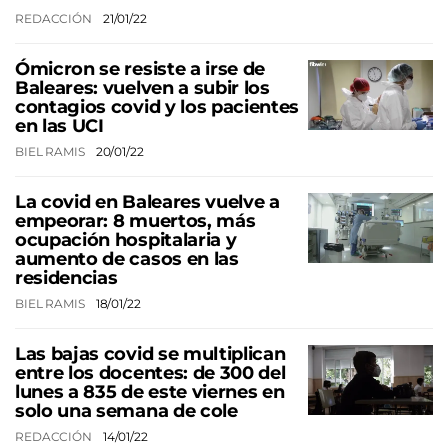
REDACCIÓN
21/01/22
Ómicron se resiste a irse de
Baleares: vuelven a subir los
contagios covid y los pacientes
en las UCI
BIEL RAMIS
20/01/22
La covid en Baleares vuelve a
empeorar: 8 muertos, más
ocupación hospitalaria y
aumento de casos en las
residencias
BIEL RAMIS
18/01/22
Las bajas covid se multiplican
entre los docentes: de 300 del
lunes a 835 de este viernes en
solo una semana de cole
REDACCIÓN
14/01/22