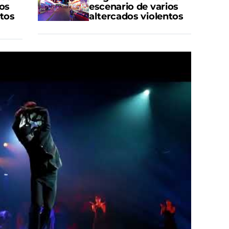
ios
escenario de varios
ntos
altercados violentos