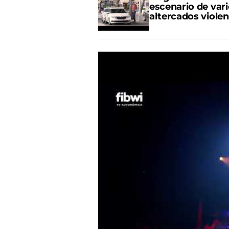
escenario de var
altercados viole