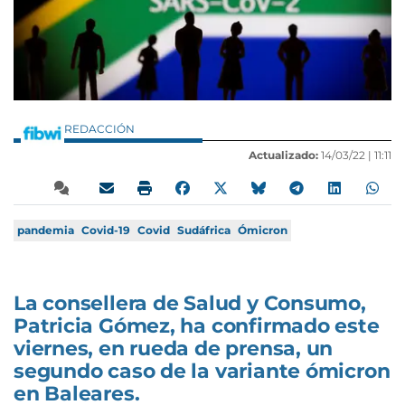
REDACCIÓN
Actualizado:
14/03/22 |
11:11
pandemia
Covid-19
Covid
Sudáfrica
Ómicron
La consellera de Salud y Consumo,
Patricia Gómez, ha confirmado este
viernes, en rueda de prensa, un
segundo caso de la variante ómicron
en Baleares.