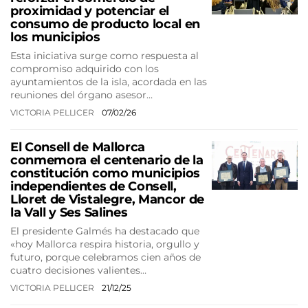
proximidad y potenciar el
consumo de producto local en
los municipios
Esta iniciativa surge como respuesta al
compromiso adquirido con los
ayuntamientos de la isla, acordada en las
reuniones del órgano asesor…
VICTORIA PELLICER
07/02/26
El Consell de Mallorca
conmemora el centenario de la
constitución como municipios
independientes de Consell,
Lloret de Vistalegre, Mancor de
la Vall y Ses Salines
El presidente Galmés ha destacado que
«hoy Mallorca respira historia, orgullo y
futuro, porque celebramos cien años de
cuatro decisiones valientes…
VICTORIA PELLICER
21/12/25