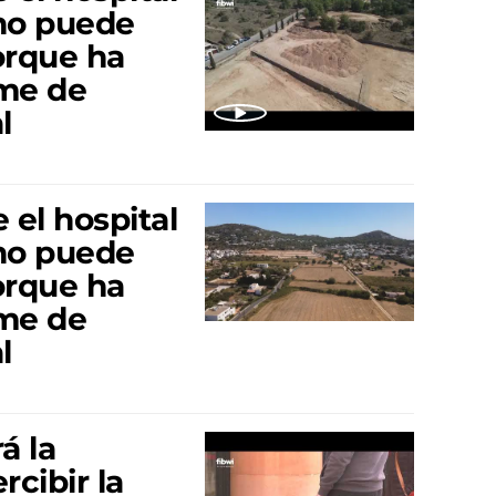
 no puede
porque ha
rme de
l
 el hospital
 no puede
porque ha
rme de
l
á la
rcibir la