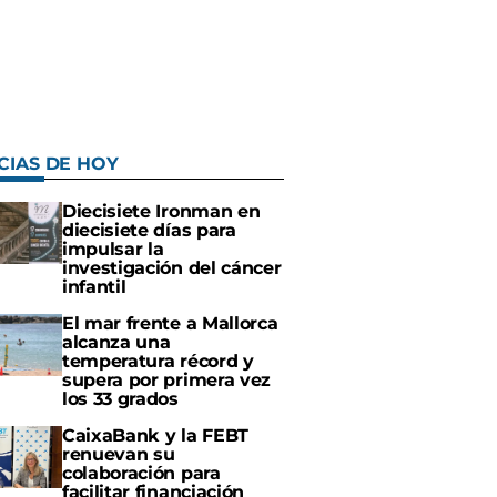
CIAS DE HOY
Diecisiete Ironman en
diecisiete días para
impulsar la
investigación del cáncer
infantil
El mar frente a Mallorca
alcanza una
temperatura récord y
supera por primera vez
los 33 grados
CaixaBank y la FEBT
renuevan su
colaboración para
facilitar financiación