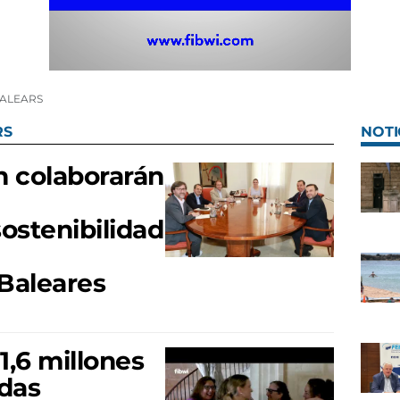
BALEARS
RS
NOTI
n colaborarán
ostenibilidad
Baleares
1,6 millones
das