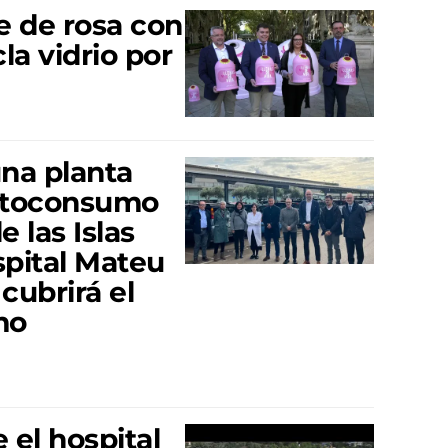
te de rosa con
la vidrio por
una planta
autoconsumo
 las Islas
spital Mateu
cubrirá el
mo
 el hospital