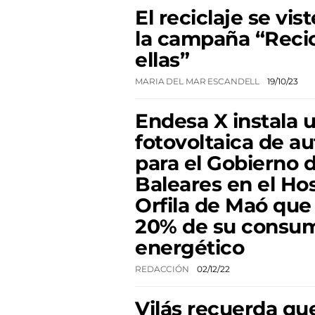
El reciclaje se vis
la campaña “Recic
ellas”
MARIA DEL MAR ESCANDELL
19/10/23
Endesa X instala 
fotovoltaica de 
para el Gobierno de
Baleares en el Ho
Orfila de Maó que 
20% de su consu
energético
REDACCIÓN
02/12/22
Vilás recuerda que