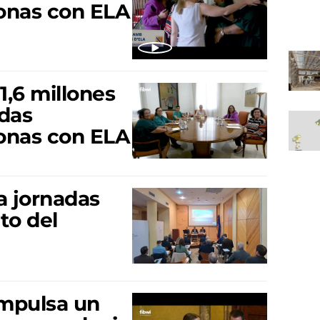
onas con ELA
1,6 millones
das
onas con ELA
a jornadas
to del
impulsa un