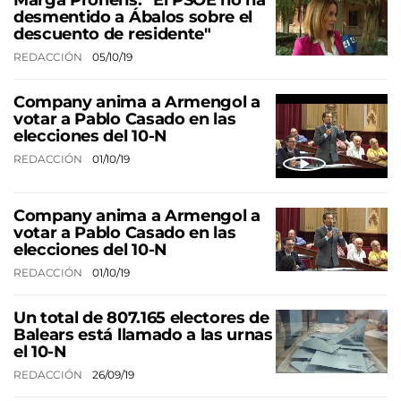
Marga Prohens: "El PSOE no ha
desmentido a Ábalos sobre el
descuento de residente"
REDACCIÓN
05/10/19
Company anima a Armengol a
votar a Pablo Casado en las
elecciones del 10-N
REDACCIÓN
01/10/19
Company anima a Armengol a
votar a Pablo Casado en las
elecciones del 10-N
REDACCIÓN
01/10/19
Un total de 807.165 electores de
Balears está llamado a las urnas
el 10-N
REDACCIÓN
26/09/19