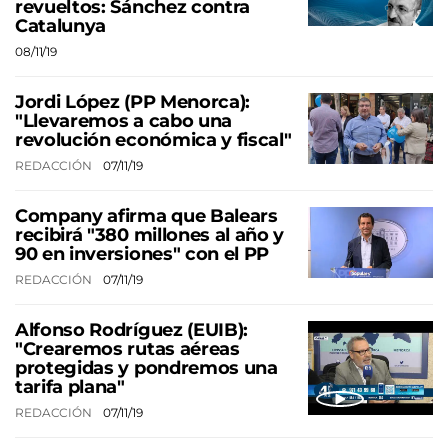
revueltos: Sánchez contra
Catalunya
08/11/19
Jordi López (PP Menorca):
"Llevaremos a cabo una
revolución económica y fiscal"
REDACCIÓN
07/11/19
Company afirma que Balears
recibirá "380 millones al año y
90 en inversiones" con el PP
REDACCIÓN
07/11/19
Alfonso Rodríguez (EUIB):
"Crearemos rutas aéreas
protegidas y pondremos una
tarifa plana"
REDACCIÓN
07/11/19