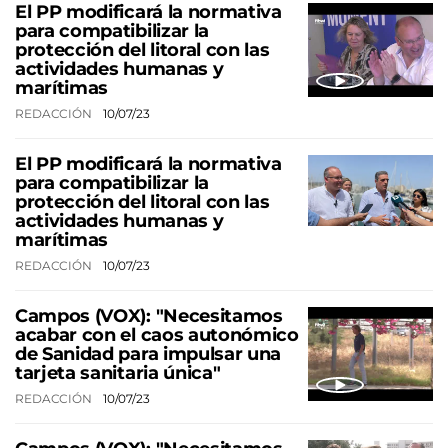
El PP modificará la normativa
para compatibilizar la
protección del litoral con las
actividades humanas y
marítimas
REDACCIÓN
10/07/23
El PP modificará la normativa
para compatibilizar la
protección del litoral con las
actividades humanas y
marítimas
REDACCIÓN
10/07/23
Campos (VOX): "Necesitamos
acabar con el caos autonómico
de Sanidad para impulsar una
tarjeta sanitaria única"
REDACCIÓN
10/07/23