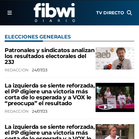
TV DIRECTO
ELECCIONES GENERALES
Patronales y sindicatos analizan
los resultados electorales del
23J
REDACCIÓN
24/07/23
La izquierda se siente reforzada,
el PP digiere una victoria más
corta de lo esperada y a VOX le
“preocupa” el resultado
REDACCIÓN
24/07/23
La izquierda se siente reforzada,
el PP digiere una victoria más
corta de lo esperada y a VOX le