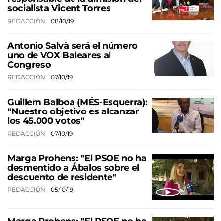
socialista Vicent Torres
REDACCIÓN
08/10/19
Antonio Salvà será el número
uno de VOX Baleares al
Congreso
REDACCIÓN
07/10/19
Guillem Balboa (MÉS-Esquerra):
"Nuestro objetivo es alcanzar
los 45.000 votos"
REDACCIÓN
07/10/19
Marga Prohens: "El PSOE no ha
desmentido a Ábalos sobre el
descuento de residente"
REDACCIÓN
05/10/19