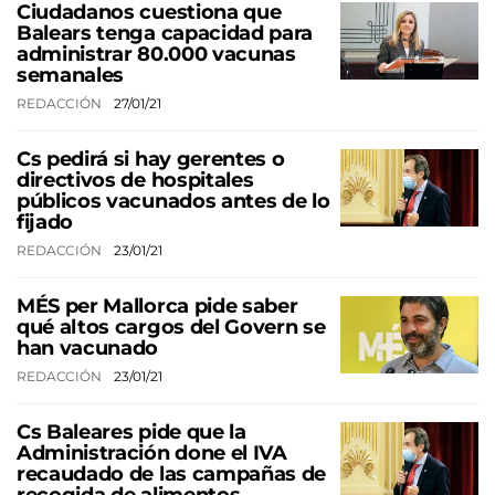
Ciudadanos cuestiona que
Balears tenga capacidad para
administrar 80.000 vacunas
semanales
REDACCIÓN
27/01/21
Cs pedirá si hay gerentes o
directivos de hospitales
públicos vacunados antes de lo
fijado
REDACCIÓN
23/01/21
MÉS per Mallorca pide saber
qué altos cargos del Govern se
han vacunado
REDACCIÓN
23/01/21
Cs Baleares pide que la
Administración done el IVA
recaudado de las campañas de
recogida de alimentos