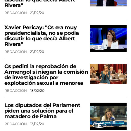
Rivera"
REDACCIÓN
21/02/20
Xavier Pericay: "Cs era muy
presidencialista, no se podía
discutir lo que decía Albert
Rivera"
REDACCIÓN
21/02/20
Cs pedirá la reprobación de
Armengol si niegan la comisión
de investigación por
explotación sexual a menores
REDACCIÓN
18/02/20
Los diputados del Parlament
piden una solución para el
matadero de Palma
REDACCIÓN
13/02/20