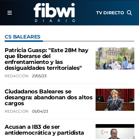
TV DIRECTO
CS BALEARES
Patricia Guasp: "Este 28M hay
que liberarse del
enfrentamiento y las
desigualdades territoriales"
REDACCIÓN
21/05/23
Ciudadanos Baleares se
desangra: abandonan dos altos
cargos
REDACCIÓN
05/04/23
Acusan a IB3 de ser
antidemocrática y partidista