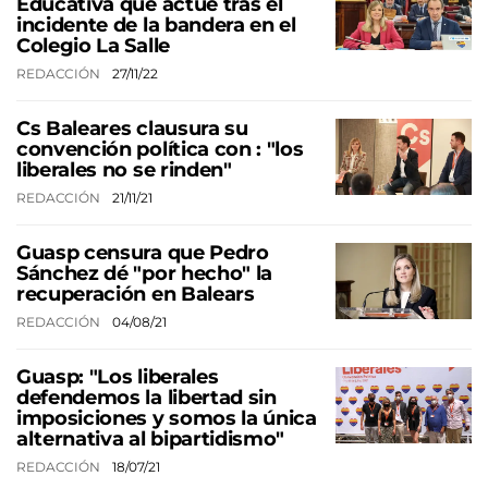
Educativa que actúe tras el
incidente de la bandera en el
Colegio La Salle
REDACCIÓN
27/11/22
Cs Baleares clausura su
convención política con : "los
liberales no se rinden"
REDACCIÓN
21/11/21
Guasp censura que Pedro
Sánchez dé "por hecho" la
recuperación en Balears
REDACCIÓN
04/08/21
Guasp: "Los liberales
defendemos la libertad sin
imposiciones y somos la única
alternativa al bipartidismo"
REDACCIÓN
18/07/21