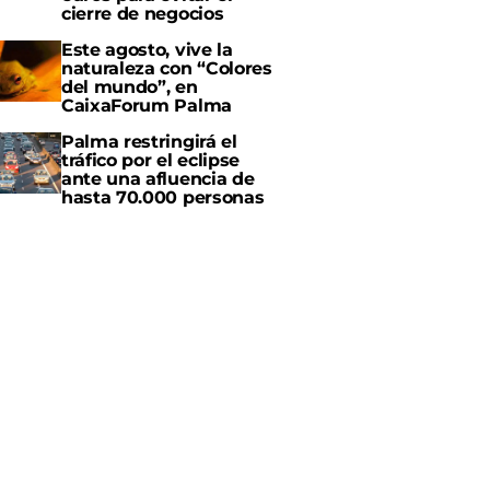
cierre de negocios
Este agosto, vive la
naturaleza con “Colores
del mundo”, en
CaixaForum Palma
Palma restringirá el
tráfico por el eclipse
ante una afluencia de
hasta 70.000 personas