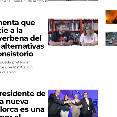
l de la línea CC de autobús
menta que
e a la
 verbena del
 alternativas
onsistorio
 puede pretender
de una institución
as cuando…
residente de
a nueva
lorca es una