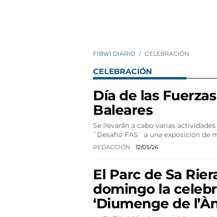
FIBWI DIARIO
CELEBRACIÓN
CELEBRACIÓN
Día de las Fuerza
Baleares
Se llevarán a cabo varias actividades
´Desafío FAS´ a una exposición de m
REDACCIÓN
12/05/26
El Parc de Sa Rie
domingo la celebr
‘Diumenge de l’Àn