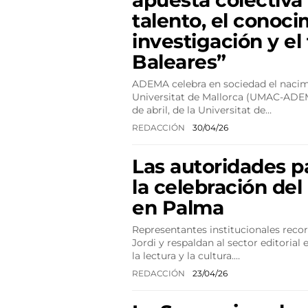
apuesta colectiva 
talento, el conoci
investigación y el
Baleares”
ADEMA celebra en sociedad el nacim
Universitat de Mallorca (UMAC-ADEM
de abril, de la Universitat de…
REDACCIÓN
30/04/26
Las autoridades p
la celebración del 
en Palma
Representantes institucionales recor
Jordi y respaldan al sector editorial
la lectura y la cultura.…
REDACCIÓN
23/04/26