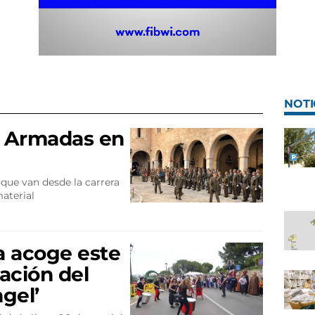
NOTI
s Armadas en
 que van desde la carrera
aterial
ra acoge este
ación del
gel’