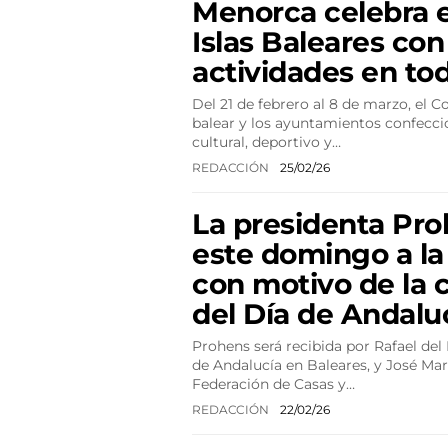
Menorca celebra e
Islas Baleares con
actividades en toda
Del 21 de febrero al 8 de marzo, el Co
balear y los ayuntamientos confecc
cultural, deportivo y…
REDACCIÓN
25/02/26
La presidenta Pro
este domingo a la
con motivo de la 
del Día de Andalu
Prohens será recibida por Rafael del 
de Andalucía en Baleares, y José Mart
Federación de Casas y…
REDACCIÓN
22/02/26