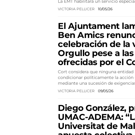
La EMT habilitará un servicio especia
VICTORIA PELLICER
10/05/26
El Ajuntament la
Ben Amics renunci
celebración de la
Orgullo pese a las
ofrecidas por el C
Cort considera que ninguna entidad
condicionar políticamente la acción 
mediante una sucesión de exigenci
VICTORIA PELLICER
09/05/26
Diego González, p
UMAC-ADEMA: “L
Universitat de Mal