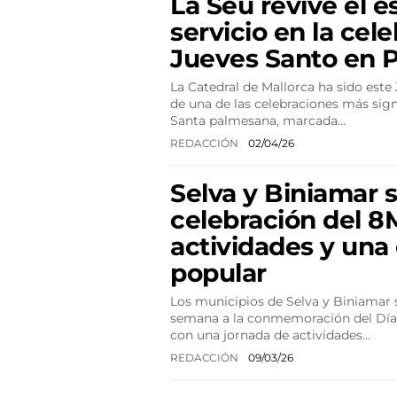
La Seu revive el e
servicio en la cel
Jueves Santo en 
La Catedral de Mallorca ha sido este
de una de las celebraciones más sign
Santa palmesana, marcada…
REDACCIÓN
02/04/26
Selva y Biniamar 
celebración del 8
actividades y una
popular
Los municipios de Selva y Biniamar 
semana a la conmemoración del Día 
con una jornada de actividades…
REDACCIÓN
09/03/26