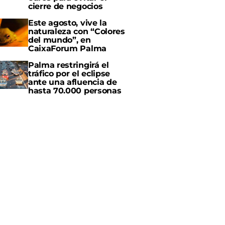
cierre de negocios
Este agosto, vive la
naturaleza con “Colores
del mundo”, en
CaixaForum Palma
Palma restringirá el
tráfico por el eclipse
ante una afluencia de
hasta 70.000 personas