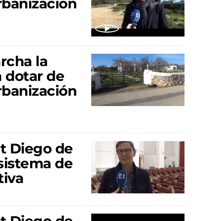
urbanización
rcha la
 dotar de
urbanización
t Diego de
 sistema de
tiva
t Diego de