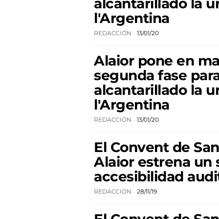
alcantarillado la 
l'Argentina
REDACCIÓN
13/01/20
Alaior pone en ma
segunda fase para
alcantarillado la 
l'Argentina
REDACCIÓN
13/01/20
El Convent de San
Alaior estrena un
accesibilidad audi
REDACCIÓN
28/11/19
El Convent de San