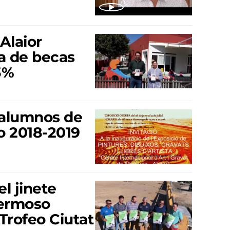
Alaior
a de becas
3%
 alumnos de
o 2018-2019
el jinete
Hermoso
 Trofeo Ciutat