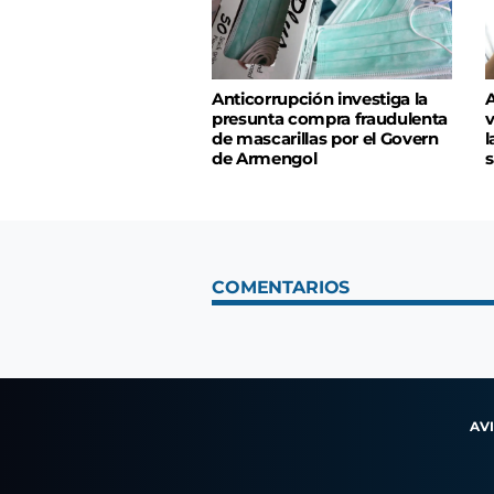
Anticorrupción investiga la
A
presunta compra fraudulenta
v
de mascarillas por el Govern
l
de Armengol
s
COMENTARIOS
AV