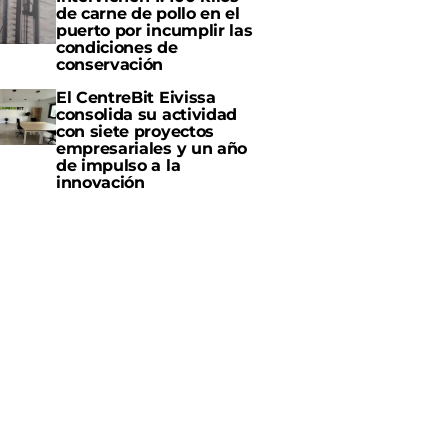
de carne de pollo en el
puerto por incumplir las
condiciones de
conservación
El CentreBit Eivissa
consolida su actividad
con siete proyectos
empresariales y un año
de impulso a la
innovación