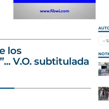
AUTO
e los
NOTI
... V.O. subtitulada