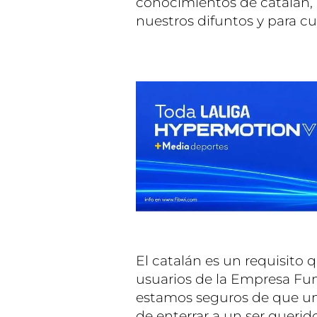
conocimientos de catalán, or
nuestros difuntos y para c
El catalán es un requisito q
usuarios de la Empresa Fu
estamos seguros de que un
de enterrar a un ser querid