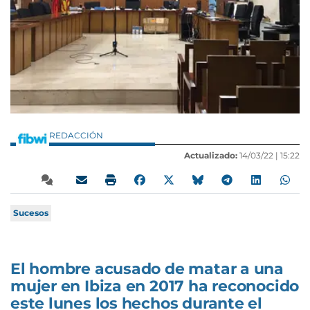
REDACCIÓN
Actualizado:
14/03/22 |
15:22
Sucesos
El hombre acusado de matar a una
mujer en Ibiza en 2017 ha reconocido
este lunes los hechos durante el