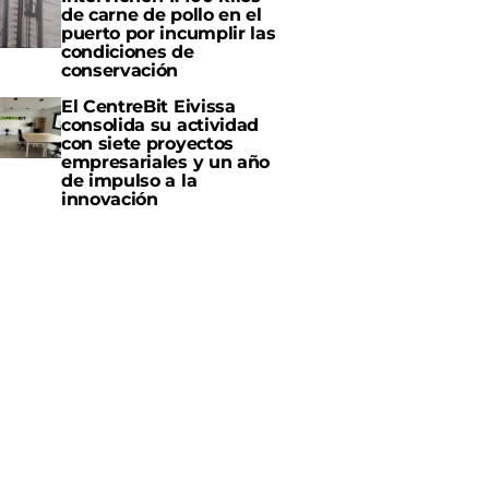
de carne de pollo en el
puerto por incumplir las
condiciones de
conservación
El CentreBit Eivissa
consolida su actividad
con siete proyectos
empresariales y un año
de impulso a la
innovación