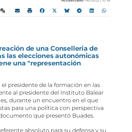
Actualizado:
14/03/22 |
10:18
reación de una Conselleria de
as las elecciones autonómicas
iene una "representación
s el presidente de la formación en las
ente al presidente del Instituto Balear
des, durante un encuentro en el que
tas para una política con perspectiva
un documento que presentó Buades.
 referente absoluto para su defensa y su