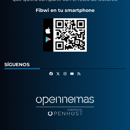
Fibwi en tu smartphone
SÍGUENOS
Facebook
X
Instagram
RSS
Youtube