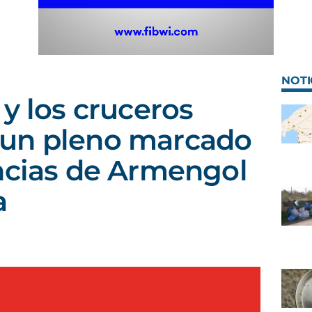
NOTI
 y los cruceros
un pleno marcado
ncias de Armengol
a