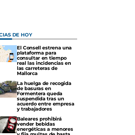
CIAS DE HOY
El Consell estrena una
plataforma para
consultar en tiempo
real las incidencias en
las carreteras de
Mallorca
La huelga de recogida
de basuras en
Formentera queda
suspendida tras un
acuerdo entre empresa
y trabajadores
Baleares prohibirá
vender bebidas
energéticas a menores
y fija multas de hasta