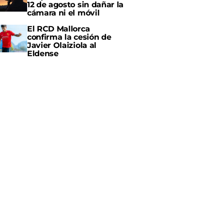
12 de agosto sin dañar la
cámara ni el móvil
El RCD Mallorca
confirma la cesión de
Javier Olaiziola al
Eldense