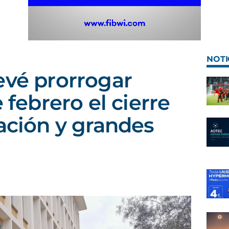
NOTI
evé prorrogar
e febrero el cierre
ración y grandes