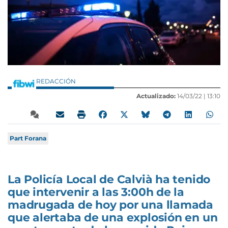
REDACCIÓN
Actualizado:
14/03/22 |
13:10
Part Forana
La Policía Local de Calvià ha tenido
que intervenir a las 3:00h de la
madrugada de hoy por una llamada
que alertaba de una explosión en un