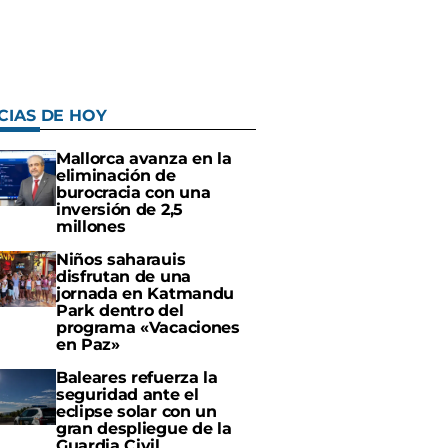
CIAS DE HOY
Mallorca avanza en la
eliminación de
burocracia con una
inversión de 2,5
millones
Niños saharauis
disfrutan de una
jornada en Katmandu
Park dentro del
programa «Vacaciones
en Paz»
Baleares refuerza la
seguridad ante el
eclipse solar con un
gran despliegue de la
Guardia Civil