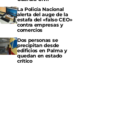
La Policía Nacional
alerta del auge de la
estafa del «falso CEO»
contra empresas y
comercios
Dos personas se
precipitan desde
edificios en Palma y
quedan en estado
crítico