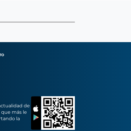
TO
actualidad de
s que más le
rtando la