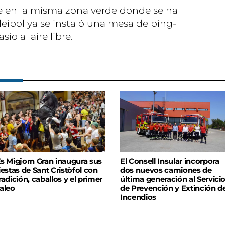
e en la misma zona verde donde se ha
leibol ya se instaló una mesa de ping-
o al aire libre.
s Migjorn Gran inaugura sus
El Consell Insular incorpora
iestas de Sant Cristòfol con
dos nuevos camiones de
radición, caballos y el primer
última generación al Servici
aleo
de Prevención y Extinción d
Incendios