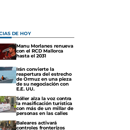
CIAS DE HOY
Manu Morlanes renueva
con el RCD Mallorca
hasta el 2031
Irán convierte la
reapertura del estrecho
de Ormuz en una pieza
de su negociación con
E.E. UU.
Sóller alza la voz contra
la masificación turística
con más de un millar de
personas en las calles
Baleares activará
controles fronterizos