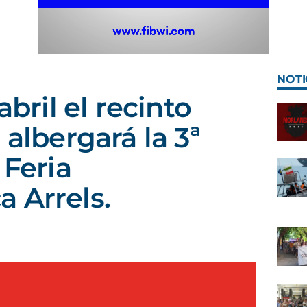
NOTI
abril el recinto
 albergará la 3ª
 Feria
 Arrels.