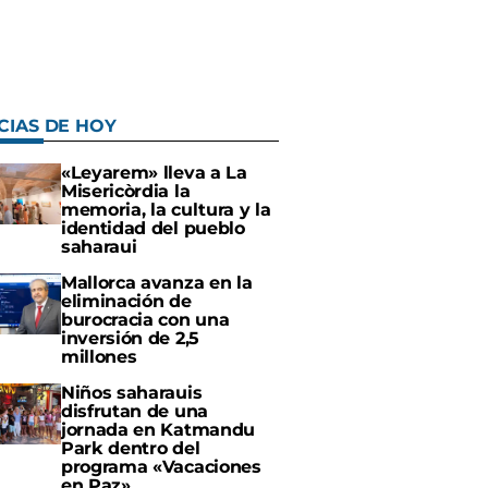
CIAS DE HOY
«Leyarem» lleva a La
Misericòrdia la
memoria, la cultura y la
identidad del pueblo
saharaui
Mallorca avanza en la
eliminación de
burocracia con una
inversión de 2,5
millones
Niños saharauis
disfrutan de una
jornada en Katmandu
Park dentro del
programa «Vacaciones
en Paz»