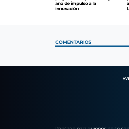
año de impulso a la
a
innovación
l
COMENTARIOS
AV
Pensado para quienes no se conf