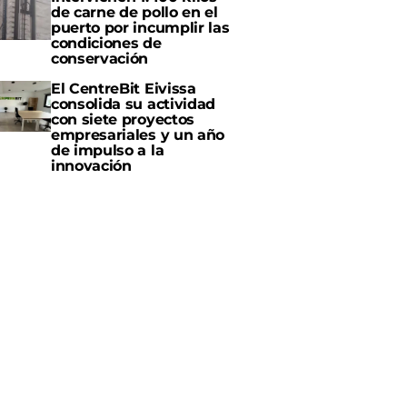
de carne de pollo en el
puerto por incumplir las
condiciones de
conservación
El CentreBit Eivissa
consolida su actividad
con siete proyectos
empresariales y un año
de impulso a la
innovación